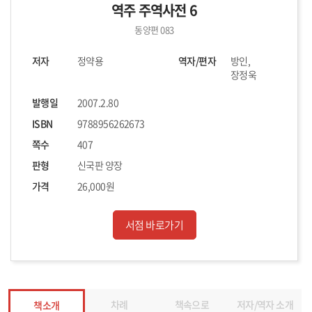
역주 주역사전 6
동양편 083
저자
정약용
역자/편자
방인,
장정욱
발행일
2007.2.80
ISBN
9788956262673
쪽수
407
판형
신국판 양장
가격
26,000원
서점 바로가기
차례
책속으로
저자/역자 소개
책소개