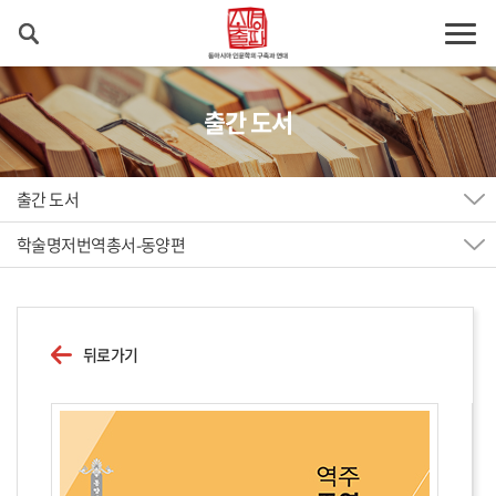
출간 도서
출간 도서
학술명저번역총서-동양편
뒤로가기