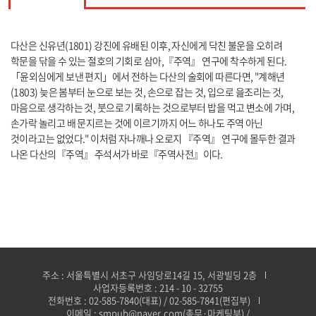
다산은 신유년(1801) 강진에 유배된 이후, 자신에게 닥친 불운을 오히려
학문을 닦을 수 있는 절호의 기회로 삼아,『주역』 연구에 착수하게 된다.
「윤외심에게 보낸 편지」에서 전하는 다산의 술회에 따른다면, "계해년
(1803) 늦은 봄부터 눈으로 보는 것, 손으로 잡는 것, 입으로 읊조리는 것,
마음으로 생각하는 것, 붓으로 기록하는 것으로부터 밥을 먹고 변소에 가며,
손가락 놀리고 배 문지르는 것에 이르기까지 어느 하나도 주역 아닌
것이라고는 없었다." 이처럼 자나깨나 오로지 『주역』 연구에 몰두한 결과
나온 다산의『주역』 주석서가 바로『주역사전』이다.
주소 : 서울특별시 서초구 사임당로14길 15, 서광빌딩 2층
사업자등록번호 : 214 - 10 - 32755
전화번호 : 02-585-7840(대표) / 02-585-7841(편집부)
이메일 : smpub@naver.com(총무·마케팅부) /