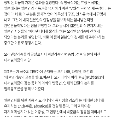
정책 논리들이 가져온 결과를 설명한다. 즉 영국식이든 프랑스식이든
일본에서는 일본인의 기득권을 유지하기 위한 ‘우월적 권력’의 재구성이라는
점이다. 바로 이 부분을 정치적 언어의 특성과 구조, 인식론 속에서 규명해
내고, 그것이 내지 일본인의 안정성을 담보하려는 임시방편적인
관념론들이었다는 점을 규명한다. 그와 동시에 일본인의 식민지지배는
일본인 자신들의 ‘아이덴티티를 물상화’하는 오리엔탈리즘에 갇히게
되었다는 논리를 설명한다. 바로 이 점이 일본인의 경계를 재고해야 하는
중요한 이유로 등장시킨다.
오리엔탈리즘들의 굴절로서 내셔널리즘의 변증법 : 전후 일본의 혁신
내셔널리즘의 허망
제3부는 제국주의 지배하에 존재하는 오키나와, 타이완, 조선의
‘내셔널리즘의 굴절들’을 보여준다. 오키나와의 이하 후유(伊波普猷)의
내셔널리즘이 갖는 동화와 이화의 변증법, 연쇄와 단절의 논리를
일류동조론을 통해 보여준다.
일본인화를 위한 계몽과 오키나와의 독자성을 강조하는 ‘애매한 상태’를
유지하는 반산(半産, abortion)을 전달해 준다. 그리고 타이완
자치의회설치가 갖는 이중성, 그 연장선에서 박춘금의 활동을 대비시키고