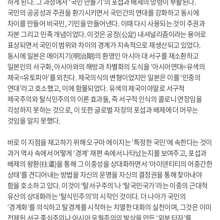
하게 된다. 그 과정에서 ‘국민 만들기’의 포섭과 배제의 망령이 부활된다.
국민의 공공성과 주권을 환기시키면서 국민간의 연대를 강화하고 동시에
차이를 만들어 비국민, 기민을 만들어낸다. 이때 다시 사용되는 것이 주권과
자본 그리고 민족 개념이었다. 이것은 공정(公定) 내셔널리즘이라는 용어로
표상되면서 국민이 범위와 차이의 경계가 지속적으로 재생산되고 있었다.
동시에 일본은 메이지기(明治期)의 환영인 아시아 대 서구를 재소환하고
일본인의 서구화, 아시아와의 해방과 차별화의 도식을 ‘아시아연대=유색의
제국=유토피아’를 외친다. 제국의식의 변형이었지만 일본은 이를 ‘민중의
연대’라고 호소했고, 이에 함몰되었다. 유색의 제국이야말로 서구적
제국주의와 탈식민주의의 이론 효과들, 즉 서구적 인식의 콜로니 연장임을
각성하지 못하는 것으로, 이 또한 글로벌 자장의 포섭과 배제에 더 머무는
것임을 알지 못했다.
바로 이 지점을 재고하기 위해 오구마 에이지는 ‘특정한 국민’에 속한다는 것이
과거 역사 속에서 어떻게 ‘경계’ 재편 속에서 나타났는지를 보여주고, 포섭과
배제의 왕환(往還)을 통해 그 이중성을 상대화하면서 ‘아이덴티티의 어중간한
상태’를 견디어내는 방법을 자신의 운명을 자신의 결정권을 통해 찾아내야
함을 호소하고 있다. 이것이 ‘탈서구주의’나 ‘탈국민국가’라는 이중의 근대적
유산의 상대화라는 ‘탈식민주의’의 시작인 것이다. 더 나아가 국민의
‘경계화’를 의식하고 탈경계를 시작하는 치열한 대화의 실천이며, 그것은 이미
전제된 서구 중심주의나 아시아 우월주의의 발상을 만든 ‘외부 타자’를