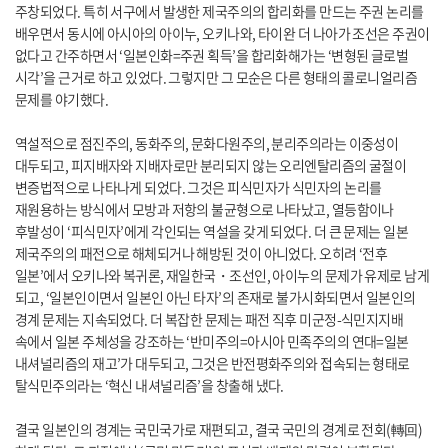
주창되었다. 특히 서구에서 발생한 제국주의의 합리화를 만드는 주권 논리를
배우면서 동시에 아시아의 아이누, 오키나와, 타이완 더 나아가 조선은 주권이
없다고 간주하면서 ‘일본인화=주권 획득’을 합리화해가는 ‘변형된 글로벌
시각’을 근거로 하고 있었다. 그렇지만 그 모순은 다른 형태의 콜로니얼리즘
문제를 야기했다.
역설적으로 점진주의, 동화주의, 문화다원주의, 분리주의라는 이중성이
대두되고, 피지배자와 지배자로만 분리되지 않는 오리엔탈리즘의 굴절이
변증법적으로 나타나게 되었다. 그것은 피식민자가 식민자의 논리를
재원용하는 방식에서 모방과 저항의 불균형으로 나타났고, 열등함이나
후발성이 ‘피식민자’에게 각인되는 역설을 갖게 되었다. 더 큰 문제는 일본
제국주의의 패전으로 해체되거나 해방된 것이 아니었다. 오히려 ‘전후
일본’에서 오키나와 복귀론, 재일한국・조선인, 아이누의 문제가 유제로 남게
되고, ‘일본인이면서 일본인 아닌 타자’의 존재로 불가시화되면서 일본인의
경계 문제는 지속되었다. 더 복잡한 문제는 패전 직후 미군정-식민지지배
속에서 일본 주체성을 강조하는 ‘반미주의=아시아 민족주의의 연대=일본
내셔널리즘의 재고’가 대두되고, 그것은 반전평화주의와 접속되는 형태로
탈식민주의라는 ‘혁신 내셔널리즘’을 창출해 냈다.
결국 일본인의 경계는 국민국가로 재편되고, 결국 국민의 경계로 전회(轉回)