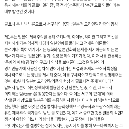
응시하는 ‘세틀러 콜로니얼리즘’, 즉 정착(선주민)의 ‘순간’으로 되돌아가는
내부 발견인 것이다.
콜로니 통치 방법론으로서 서구식의 융합 : 일본적 오리엔탈리즘의 형성
제1부는 일본이 제국주의를 통해 오키나와, 아이누, 타이완 그리고 조선을
지배하게 되는 역사적 배경과 일본인화를 둘러싸고 전개된 이론들의
분석이다. 특히 여기에서는 동화와 일본인화의 문제를 제기하는데 이는 본
저서가 다루는 ‘일본인의 경계’ 설정 문제의 기초가 된다. 이 저서를 관통하는
‘동화와 이화(異化)’의 구조나 인식을 보여준다. 그것은 일본인의
경계만들기에 사용된 정치적 언어에 담겨진 포섭과 배제의 구조적 특징을
역사적으로 보는 방법을 제시해 준다. 이를 구체적이고 단적으로 설명해주는
것이 제2부의 일본형 오리엔탈리즘의 형성과 ‘콜로니적 주체’이다. 다시
말해서 일본이 식민정책학에 활용한 주된 담론인 인종, 주권, 제도로서
의회라는 텀(term)을 활용한다는 점이다. 즉 이는 서구의 ‘근대’에 의해
‘창출된 개념’으로 일본은 이를 추종하면서 동시에 다시 변형하는 방식으로
진행했다. 물론 이것은 간접통치나 동화정책으로 영국식과 프랑스식이라는
유럽 제국주의 국가들의 ‘방법’을 도입했다. 여기서 중요한 것은 일본의 식민지
정책이 유럽의 어느 나라 방식을 따랐는가, 그 주장이나 논리들은
무엇이었는가를 설명하는 점에 있지만, 동시에 이를 통해 오구마 에이지는 그