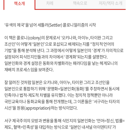
차례
책속으로
저자/역자 소개
책소개
‘유색의 제국’을 넘어 세틀러(Settler) 콜로니얼리즘의 시작
이 책은 콜로니(colony)의 문제로서 ‘오키나와, 아이누, 타이완 그리고
조선인’이 어떻게 ‘일본인’으로 포섭되고 배제되는지를 “정치적 언어의
기법”을 통해 분석해 낸다. 그 과정에서 어떻게 일본인의 ‘경계’가 자의적으로
설정되어 피식민지인들과의 차이에서 ‘경계화’되는지를 설명한다.
일본인화와 경계 설정은 동화와 차별화라는 패러다임을 낳는 헤게모니의
재배치 프로세스임을 보여준다.
잘 알려진 것처럼 일본은 오키나와, 아이누, 타이완 그리고 조선인을
일본인으로 통합하기 위해 ‘문명화=일본인화(동화)’를 주창하면서 동시에
민족이나 법적-제도적 차별을 유지했다. 이는 정치적 정책뿐만 아니라
국민교육이나 동화교육을 통해 전개했는데, 그 이론들은 ‘서구라는 타자의
시선’을 원용(appropriation)하는 방식이었다.
서구 제국주의의 모방과 변용을 통해 식민지의 일본인화는 ‘언어=정신, 법률=
제도, 혈액=민족성’을 대입하는 방식으로 ‘일본인 내셔널 아이덴티티’가