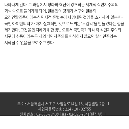
나타나게 된다. 그 과정에서 평화와 혁신이 강조되는 세계적 식민지주의의
회색 속으로 들어가게 되어, 일본인의 경계가 서구와 일본의
오리엔탈리즘이라는 식민지적 혼혈 속에서 잉태된 것임을 소거시켜 ‘일본인=
국민 아이덴티티’가 마치 실체적인 것으로 느끼는 ‘무감각’을 만들었다는 점을
제기한다. 그것을 인지하기 위한 방법으로서 국민국가의 내적 식민지주의와
서구에 추종이라는 두 개의 식민지주의를 인식하지 않으면 탈식민주의는
시작될 수 없음을 보여주고 있다.
주소 : 서울특별시 서초구 사임당로14길 15, 서광빌딩 2층
사업자등록번호 : 214 - 10 - 32755
전화번호 : 02-585-7840(대표) / 02-585-7841(편집부)
이메일 : smpub@naver.com(총무·마케팅부) /
somyungbooks@daum.net(편집부)