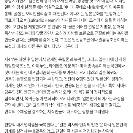
중첩시키면서 ‘일본인의 경계’에 내재된 허상, 상상을 엿보게 해 준다. 이러한
일련의 경계 설정 문제는 역설적으로 야나기 무네요시(柳宗悦)의 민예론을
통해 ‘굴절된 오리엔탈리즘’이 재현된다. 야나기는 일본문화를 ‘인정해 준’
라프가디오 헌(Lafcadio Hearn)의 자세를 흉내 내어 조선의 미술을 평가하는
것이 보편성을 제창한다고 본 관념이다. 물론 이러한 관념은 지방성, 문화적
독창성 강조 논리와 맞물리면서 오히려 지방을 보편으로 균질화한다는 측면을
만들어낸다는 딜레마를 갖게 된다. 그것은 일선동조론이나 일류동조론이라는
포섭과 배제의 다른 용어로 나타났기 때문이다.
제4부는 패전 후 일본에서 전개된 독립론과 복귀론, 그리고 일본 내에 남게 된
재일한국조선인, 아이누인, 타이완인의 문제가 미국 종속론이라는 국면에서
찾아내는 혁신 내셔널리즘의 문제를 보여준다. 오키나와의 일본 복귀와
반복귀 논쟁으로 변형되어 부상되고, 전전에 수행되었던 ‘일본인의 경계’에
내재된 정치적 언어가 재현되고 반복, 변용되는 것임을 제시한다. 특히 시대적
담론인 친미반공과 반미반공 논리가 오키나와 복귀론이 정치적으로
접속되면서, 복귀운동이 변화되어 오키나와인이 일본인이 되어가는 과정을
규명해 낸다. 그리고 민족의식의 재구성을 ‘애국심’의 재편으로 연결되고,
민족의 주체성을 강조하는 지식인들이 대두하는 상황을 그려낸다.
편향적 내셔널리즘을 극복한다는 ‘일본 역사와 민족의 발견’은 다시 일본인의
경계를 설정하는데 활용되었고, 단일민족 사관이 전경화되는 상황이