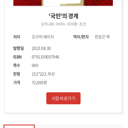
'국민'의 경계
오키나와·아이누·타이완·조선
저자
오구마 에이지
역자/편자
전성곤 역
발행일
2023.08.30
ISBN
9791159057946
쪽수
949
판형
152*223, 무선
가격
72,000원
서점 바로가기