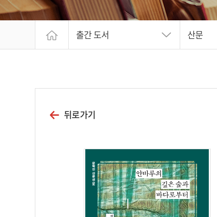
출간 도서
산문
뒤로가기