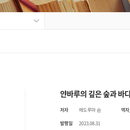
얀바루의 깊은 숲과 바
저자
메도루마 슌
역자
발행일
2023.08.31