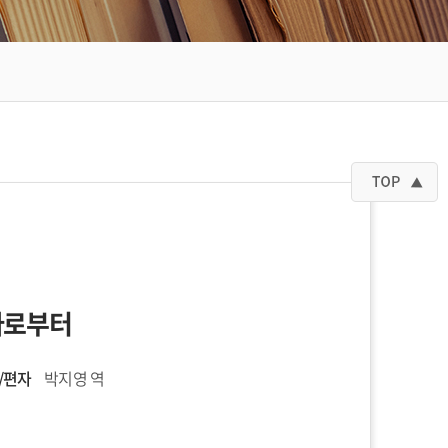
다로부터
/편자
박지영 역