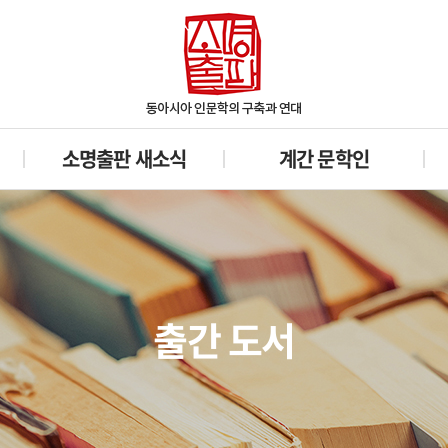
소명출판 새소식
계간 문학인
출간 도서