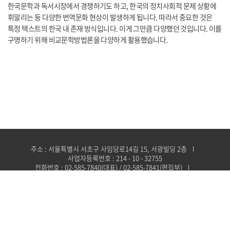
한국문학과 독서시장에서 경쟁하기도 하고, 한국의 정치사회적 문제 상황에
휘말리는 등 다양한 번역문화 현상이 발생하게 됩니다. 따라서 중요한 것은
특정 텍스트의 한국 내 존재 방식입니다. 이게 그만큼 다양했던 것입니다. 이를
구명하기 위해 비교문학방법론을 다양하게 활용했습니다.
주소 : 서울특별시 서초구 사임당로14길 15, 서광빌딩 2층
사업자등록번호 : 214 - 10 - 32755
전화번호 : 02-585-7840(대표) / 02-585-7841(편집부)
이메일 : smpub@naver.com(총무·마케팅부) /
somyungbooks@daum.net(편집부)
FAX : 02-585-7848
Copyright 소명출판 co.ltd.All Rights Reserved.