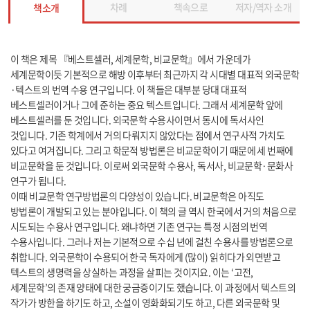
차례
책속으로
저자/역자 소개
책소개
이 책은 제목 『베스트셀러, 세계문학, 비교문학』에서 가운데가
세계문학이듯 기본적으로 해방 이후부터 최근까지 각 시대별 대표적 외국문학
·텍스트의 번역 수용 연구입니다. 이 책들은 대부분 당대 대표적
베스트셀러이거나 그에 준하는 중요 텍스트입니다. 그래서 세계문학 앞에
베스트셀러를 둔 것입니다. 외국문학 수용사이면서 동시에 독서사인
것입니다. 기존 학계에서 거의 다뤄지지 않았다는 점에서 연구사적 가치도
있다고 여겨집니다. 그리고 학문적 방법론은 비교문학이기 때문에 세 번째에
비교문학을 둔 것입니다. 이로써 외국문학 수용사, 독서사, 비교문학·문화사
연구가 됩니다.
이때 비교문학 연구방법론의 다양성이 있습니다. 비교문학은 아직도
방법론이 개발되고 있는 분야입니다. 이 책의 글 역시 한국에서 거의 처음으로
시도되는 수용사 연구입니다. 왜냐하면 기존 연구는 특정 시점의 번역
수용사입니다. 그러나 저는 기본적으로 수십 년에 걸친 수용사를 방법론으로
취합니다. 외국문학이 수용되어 한국 독자에게 (많이) 읽히다가 외면받고
텍스트의 생명력을 상실하는 과정을 살피는 것이지요. 이는 ‘고전,
세계문학’의 존재 양태에 대한 궁금증이기도 했습니다. 이 과정에서 텍스트의
작가가 방한을 하기도 하고, 소설이 영화화되기도 하고, 다른 외국문학 및