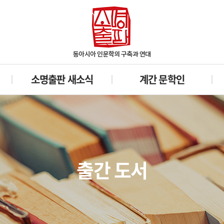
소명출판 새소식
계간 문학인
출간 도서