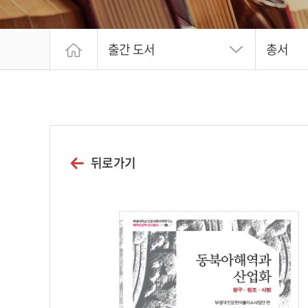
출간 도서
총서
뒤로가기