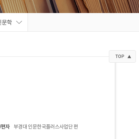
인문학
/편자
부경대 인문한국플러스사업단 편