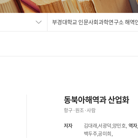
부경대학교 인문사회과학연구소 해역
동북아해역과 산업화
항구·원조·사람
저자
김대래,서광덕,양민호,
역자
백두주,공미희,