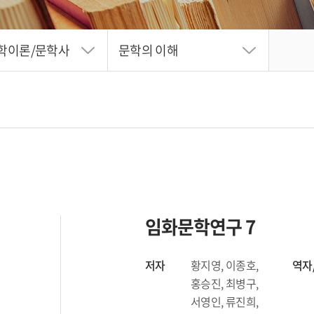
학이론/문학사
문학의 이해
임화문학연구 7
저자
황지영, 이종호,
역자
홍승진, 최병구,
서영인, 류진희,