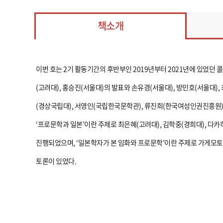
책소개
이번 호는 2기 활동기간의 후반부인 2019년부터 2021년에 있었던 
(고려대), 홍승진(서울대)의 발표와 손유경(서울대), 방민호(서울대),
(경상국립대), 서영인(국립한국문학관), 류진희(한국여성인권진흥원)의 
‘프로문학과 일본’이란 주제로 최은혜(고려대), 김학중(경희대), 다카
진행되었으며, ‘일본학자가 본 임화와 프로문학’이란 주제로 가게모토 
토론이 있었다.