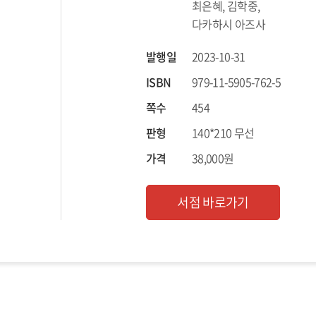
최은혜, 김학중,
다카하시 아즈사
발행일
2023-10-31
ISBN
979-11-5905-762-5
쪽수
454
판형
140*210 무선
가격
38,000원
서점 바로가기