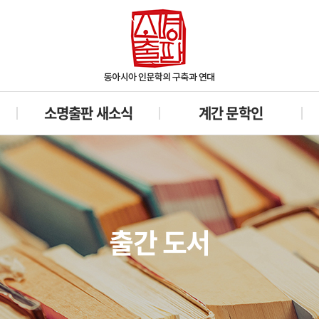
소명출판 새소식
계간 문학인
출간 도서