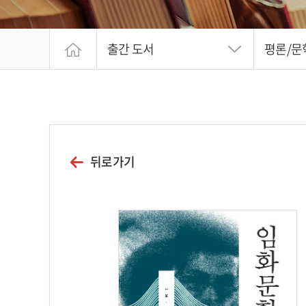
출간 도서
평론/문
뒤로가기