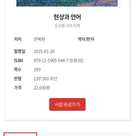
현상과 언어
오규원 시의 미학
저자
문혜원
역자/편자
발행일
2025-01-20
ISBN
979-11-5905-544-7 (93810)
쪽수
299
판형
130*200 무선
가격
22,000원
서점 바로가기