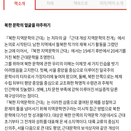
차례
책속으로
저자/역자 소개
책소개
북한 문학의 얼굴을 마주하기
『북한 지역문학의 근대』는 저자의 글 「근대 개성 지역문학의 전개」에서
논의로 시작된다. 남한 지역에서 월북한 작가의 재북 시기 활동을 그렸던
논고에 이어서, 『북한 지역문학의 근대』에서는 19세기 후반에서 20세기를
거친 북한 근대문학을 조명한다.
그를 위하여 북한 문학에 관한 우리의 이해는 이제껏 세 가지 인습을 벗기
어려웠음을 고지한다. 첫째, 서울 중앙을 중심으로 이루어진 일국주의
문학사의 타자로서 가장자리에 놓여져 왔으며, 둘째, 북한 안쪽으로는 체제
수립 뒤부터 평양 중앙을 중심으로 교조화한 혁명적 수령관과 주체적
인간학에 짓눌렸다. 셋째, 1차 문헌 부족에 갇혀 이루어진 비실증적 담론
재구성이라는 점이다.
『북한 지역문학의 근대』는 이러한 삼중으로 결여된 문제를 성찰하고
문제의 틀을 넘어서기 위해 지역문학연구라는 미시적 접근 방법으로 북한
문학에 다가선 첫 성과물이다. 대상은 북한 안쪽의 지역문학 가운데서도 근대
초기부터 그 전개와 성취를 대표해 온 세 소지역이다. 대륙 교류의 중심지
신의주, 서울 다음으로 큰 대도 평양, 근대문학의 보석상자와 같은 개성이