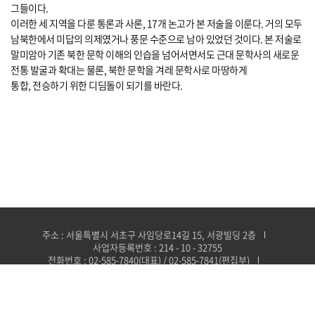
그들이다.
이러한 세 지역을 다룬 통론과 사론, 17개 논고가 본 저술을 이룬다. 거의 모두
남북한에서 미답의 의제였거나 풍문 수준으로 남아 있었던 것이다. 본 저술로
말미암아 기존 북한 문학 이해의 인습을 넘어서면서도 근대 문학사의 새로운
전통 발굴과 확대는 물론, 북한 문학을 겨레 문학사로 마땅하게
통합, 전승하기 위한 디딤돌이 되기를 바란다.
주소 : 서울특별시 서초구 사임당로14길 15, 서광빌딩 2층
사업자등록번호 : 214 - 10 - 32755
전화번호 : 02-585-7840(대표) / 02-585-7841(편집부)
이메일 : smpub@naver.com(총무·마케팅부) /
somyungbooks@daum.net(편집부)
FAX : 02-585-7848
Copyright 소명출판 co.ltd.All Rights Reserved.