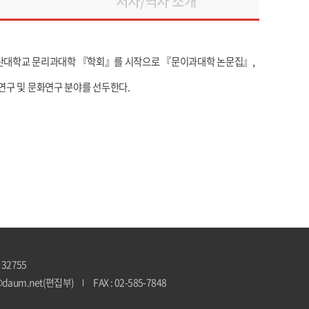
저자/역자 소개
 부산대학교 문리과대학 『학회』를 시작으로 『문이과대학 논문집』,
연구 및 문화연구 분야를 선두한다.
 32755
@daum.net(편집부)
FAX : 02-585-7848