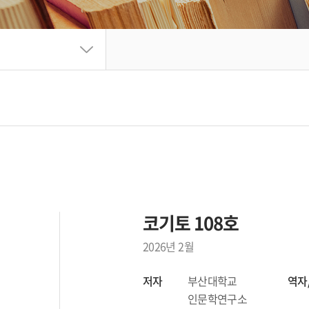
코기토 108호
2026년 2월
저자
부산대학교
역자
인문학연구소