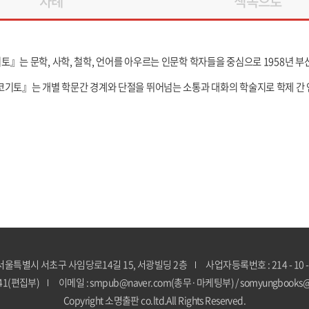
차례
책속으로
』는 문학, 사학, 철학, 언어를 아우르는 인문학 학자들을 중심으로 1958년
기토』는 개별 학문간 경계와 단절을 뛰어넘는 소통과 대화의 학술지로 학제 간 
 서울특별시 서초구 사임당로14길 15, 서광빌딩 2층
사업자등록번호 : 214 - 10 -
841(편집부)
이메일 : smpub@naver.com(총무·마케팅부) / somyungbooks
Copyright 소명출판 co.ltd.All Rights Reserved.