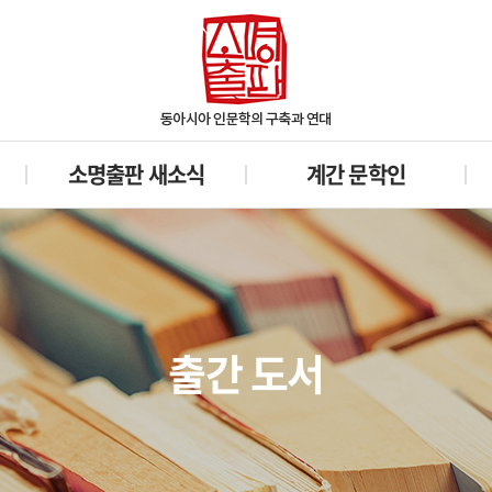
소명출판 새소식
계간 문학인
출간 도서