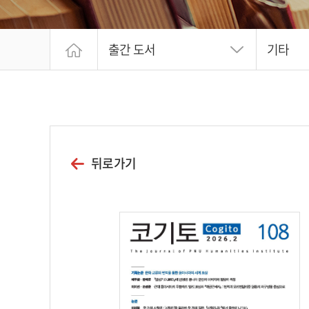
출간 도서
기타
뒤로가기