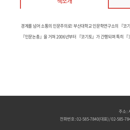
책소개
경계를 넘어 소통의 인문주의로! 부산대학교 인문학연구소의 『코기토
『인문논총』을 거쳐 2006년부터 『코기토』가 간행되며 특히 『코
주소 :
전화번호 : 02-585-7840(대표) / 02-585-7