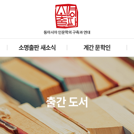
소명출판 새소식
계간 문학인
출간 도서